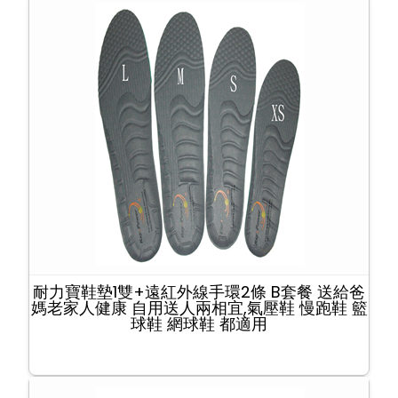
耐力寶鞋墊1雙+遠紅外線手環2條 B套餐 送給爸
媽老家人健康 自用送人兩相宜,氣壓鞋 慢跑鞋 籃
球鞋 網球鞋 都適用