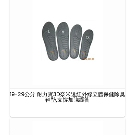
19-29公分 耐力寶3D奈米遠紅外線立體保健除臭
鞋墊,支撐加強緩衝