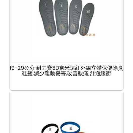
19-29公分 耐力寶3D奈米遠紅外線立體保健除臭
鞋墊,減少運動傷害,改善酸痛,舒適緩衝