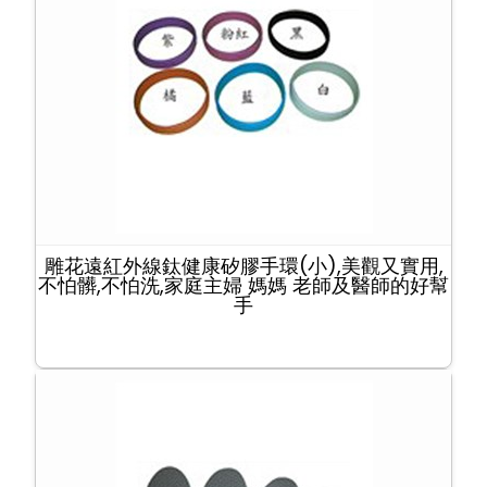
雕花遠紅外線鈦健康矽膠手環(小),美觀又實用,
不怕髒,不怕洗,家庭主婦 媽媽 老師及醫師的好幫
手