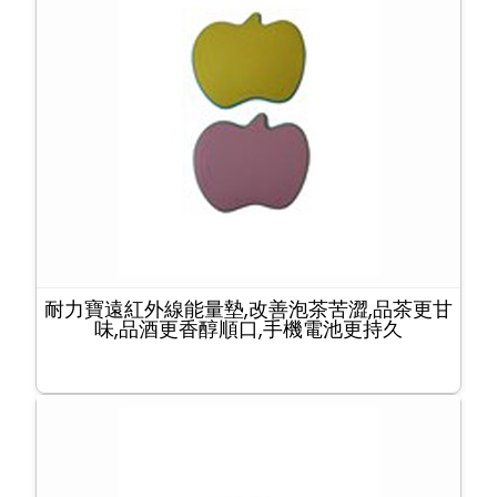
耐力寶遠紅外線能量墊,改善泡茶苦澀,品茶更甘
味,品酒更香醇順口,手機電池更持久